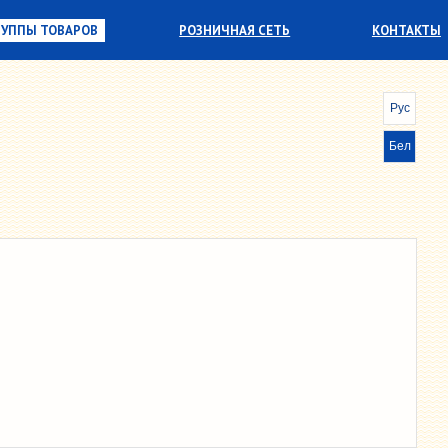
РУППЫ ТОВАРОВ
РОЗНИЧНАЯ СЕТЬ
КОНТАКТЫ
БУМАЖНО-БЕЛОВЫЕ ТОВАРЫ
Рус
ГАЛАНТЕРЕЯ
Бел
ИГРУШКИ
КАНЦЕЛЯРСКИЕ
МЕБЕЛЬ ДЛЯ ОТДЫХА
ПАРФЮМЕРНО-КОСМЕТИЧЕСКИЕ ТОВАРЫ
РАДИОТОВАРЫ
СПОРТИВНЫЕ
ТОВАРЫ БЫТОВОЙ ХИМИИ
ХОЗТОВАРЫ