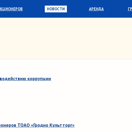
АКЦИОНЕРОВ
НОВОСТИ
АРЕНДА
Г
иводействию коррупции
ионеров ТОАО «Гродно Культторг»