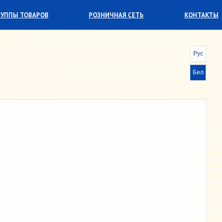
РУППЫ ТОВАРОВ
РОЗНИЧНАЯ СЕТЬ
КОНТАКТЫ
БУМАЖНО-БЕЛОВЫЕ ТОВАРЫ
Рус
ГАЛАНТЕРЕЯ
Бел
ИГРУШКИ
КАНЦЕЛЯРСКИЕ
МЕБЕЛЬ ДЛЯ ОТДЫХА
ПАРФЮМЕРНО-КОСМЕТИЧЕСКИЕ ТОВАРЫ
РАДИОТОВАРЫ
СПОРТИВНЫЕ
ТОВАРЫ БЫТОВОЙ ХИМИИ
ХОЗТОВАРЫ